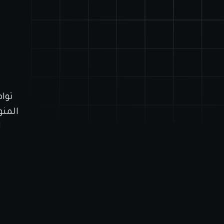
توا
المن
ل