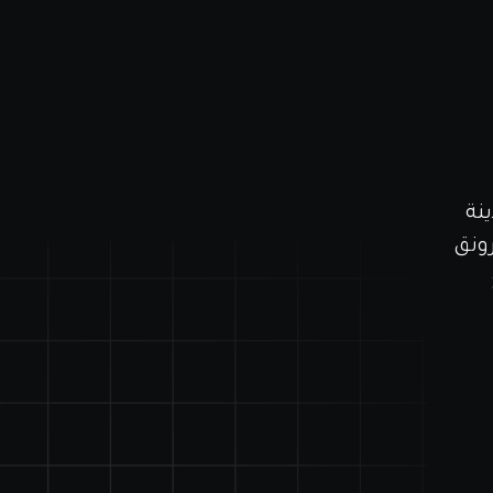
نة
ونق