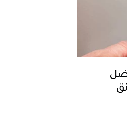
فضل
نق